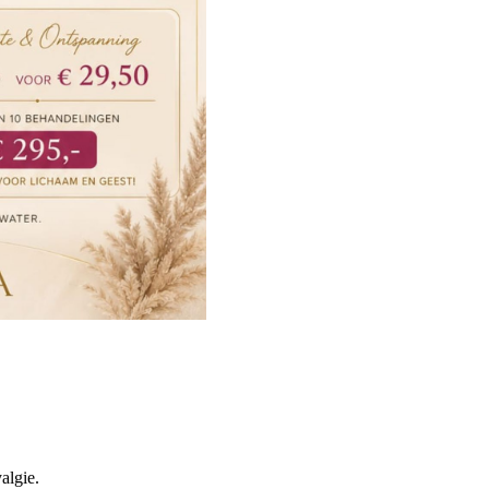
algie.